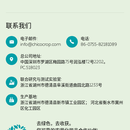
联系我们
电子邮件:
电话:


info@chicocrop.com
86-0755-82181089
总公司地址:

中国深圳市罗湖区梅园路75号润泓楼T2号2202。
PC.518023
联合研究与测试实验室:

浙江省湖州市德清县阜溪街道曲园北路1233号
生产基地:

浙江省湖州市德清县新市镇工业园区； 河北省衡水市冀州
区化工园区
去绿色，去收获。