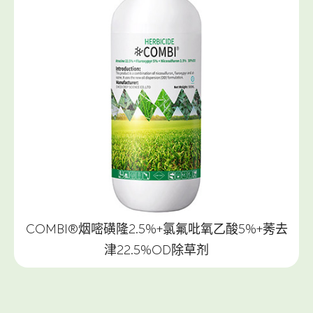
COMBI®烟嘧磺隆2.5%+氯氟吡氧乙酸5%+莠去
津22.5%OD除草剂