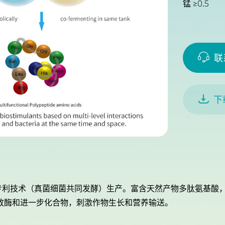
锰 ≥0.5

联

下
ME专利技术（真菌细菌共同发酵）生产。富含天然产物多肽氨基
放酶和进一步化合物，刺激作物生长和营养输送。