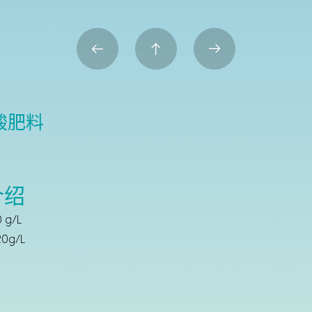



酸肥料
介绍
 g/L
0g/L