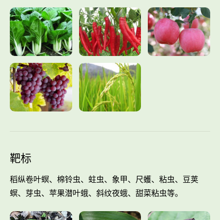
靶标
稻纵卷叶螟、棉铃虫、蛀虫、象甲、尺蠖、粘虫、豆荚
螟、芽虫、苹果潜叶蛾、斜纹夜蛾、甜菜粘虫等。