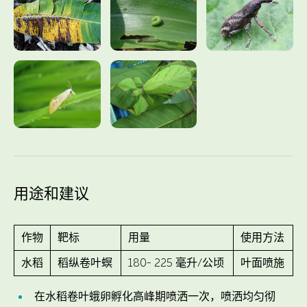
用途和建议
作物
靶标
用量
使用方法
水稻
稻纵卷叶螟
180- 225 毫升/公顷
叶面喷施
在水稻卷叶蛾卵孵化高峰期喷洒一次，喷洒均匀彻