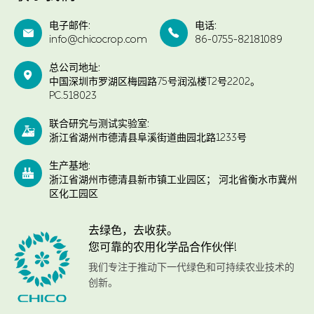
电子邮件:
电话:


info@chicocrop.com
86-0755-82181089
总公司地址:

中国深圳市罗湖区梅园路75号润泓楼T2号2202。
PC.518023
联合研究与测试实验室:

浙江省湖州市德清县阜溪街道曲园北路1233号
生产基地:

浙江省湖州市德清县新市镇工业园区； 河北省衡水市冀州
区化工园区
去绿色，去收获。
您可靠的农用化学品合作伙伴!
我们专注于推动下一代绿色和可持续农业技术的
创新。