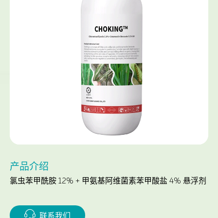
产品介绍
氯虫苯甲酰胺 12% + 甲氨基阿维菌素苯甲酸盐 4% 悬浮剂

联系我们