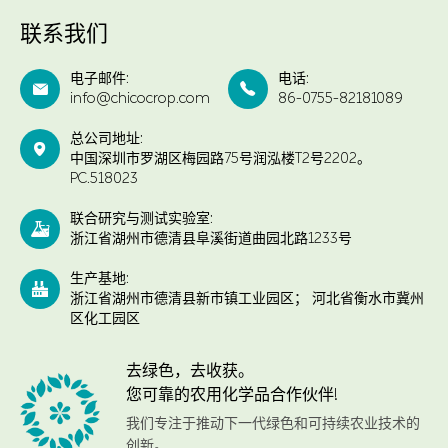
联系我们
电子邮件:
电话:


info@chicocrop.com
86-0755-82181089
总公司地址:

中国深圳市罗湖区梅园路75号润泓楼T2号2202。
PC.518023
联合研究与测试实验室:

浙江省湖州市德清县阜溪街道曲园北路1233号
生产基地:

浙江省湖州市德清县新市镇工业园区； 河北省衡水市冀州
区化工园区
去绿色，去收获。
您可靠的农用化学品合作伙伴!
我们专注于推动下一代绿色和可持续农业技术的
创新。